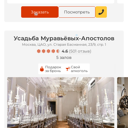
Заказать
Посмотреть
Усадьба Муравьёвых-Апостолов
*
Москва, ЦАО, ул. Старая Басманная, 23/9, стр. 1
*
4.6
(
501 отзыв
)
5 залов
Подарок
Свой
за бронь
алкоголь