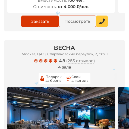
Вместимость:
100 чел.
Стоимость:
от 4 000 ₽/чел.
Заказать
Посмотреть
*
*
ВЕСНА
Москва, ЦАО, Спартаковский переулок, 2, стр. 1
4.9
(
285 отзывов
)
4 зала
Подарок
Свой
за бронь
алкоголь
*
*