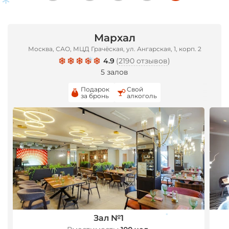
*
*
Мархал
*
Москва, САО, МЦД Грачёская, ул. Ангарская, 1, корп. 2
4.9
(
2190 отзывов
)
5 залов
*
Подарок
Свой
за бронь
алкоголь
Зал №1
*