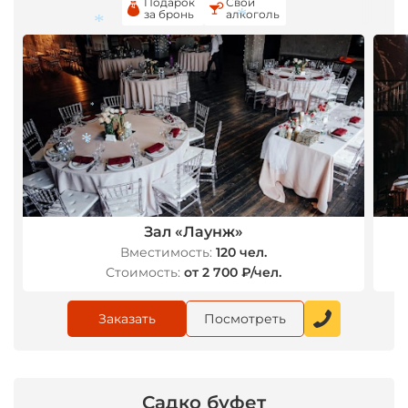
Подарок
Свой
за бронь
алкоголь
*
*
*
*
*
*
Зал «Лаунж»
Вместимость:
120 чел.
Стоимость:
от 2 700 ₽/чел.
Заказать
Посмотреть
Садко буфет