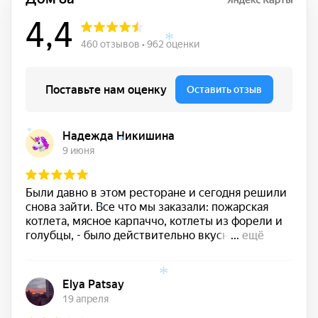
*
*
*
*
*