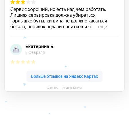
*
*
Дом 8А — Яндекс Карты
*
*
*
*