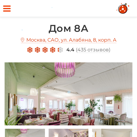
*
Дом 8А
*
Москва, САО, ул. Алабяна, 8, корп. А
4.4
(
435 отзывов
)
*
*
*