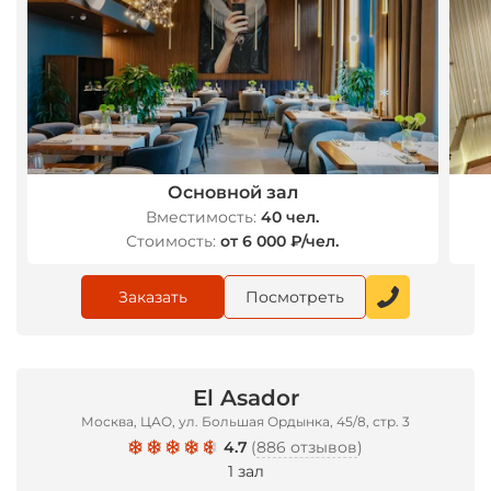
Основной зал
*
Вместимость:
40 чел.
Стоимость:
от 6 000 ₽/чел.
Заказать
Посмотреть
El Asador
Москва, ЦАО, ул. Большая Ордынка, 45/8, стр. 3
4.7
(
886 отзывов
)
1 зал