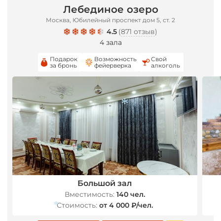
Лебединое озеро
Москва, Юбилейный проспект дом 5, ст. 2
4.5
(
871 отзыв
)
4 зала
*
Подарок
Возможность
Свой
за бронь
фейерверка
алкоголь
Большой зал
*
Вместимость:
140 чел.
Стоимость:
от 4 000 ₽/чел.