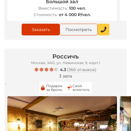
Большой зал
Вместимость:
100 чел.
Стоимость:
от 4 000 ₽/чел.
Заказать
Посмотреть
Россичъ
Москва, ЗАО, ул. Нежинская, 9, корп.1
4.3
(
366 отзывов
)
3 зала
Подарок
Свой
*
за бронь
алкоголь
*