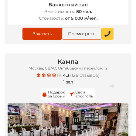
Банкетный зал
*
Вместимость:
80 чел.
*
Стоимость:
от 5 000 ₽/чел.
Заказать
Посмотреть
Кампа
Москва, СВАО, Октябрьский переулок, 12
4.3
(
126 отзывов
)
1 зал
Подарок
Свой
за бронь
алкоголь