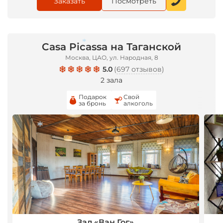
Заказать
Посмотреть
Casa Picassa на Таганской
Москва, ЦАО, ул. Народная, 8
5.0
(
697 отзывов
)
2 зала
*
Подарок
Свой
за бронь
алкоголь
*
Зал «Ван Гог»