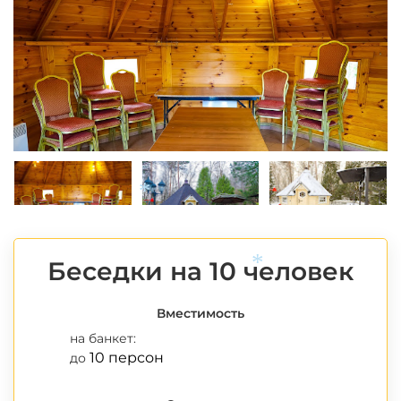
*
Беседки на 10 человек
Вместимость
*
на банкет:
10 персон
до