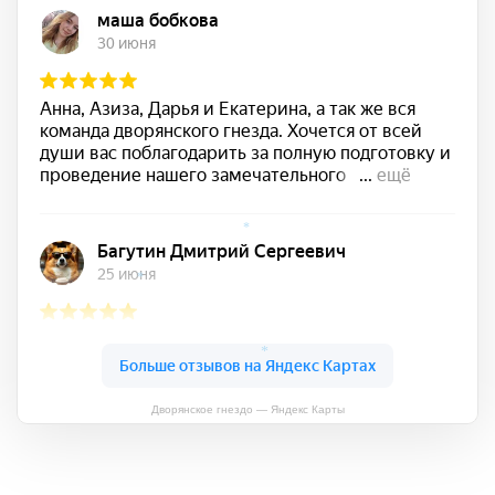
*
*
*
Дворянское гнездо — Яндекс Карты