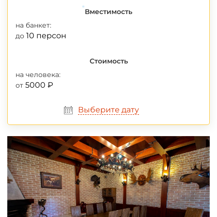
Вместимость
на банкет:
*
10 персон
до
Стоимость
на человека:
5000 ₽
от
Выберите дату