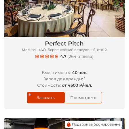
Perfect Pitch
Москва, ЦАО, Берсеневский переулок, 5, стр. 2
*
4.7
(
264 отзыва
)
Вместимость:
40 чел.
Залов для аренды:
1
Стоимость:
от 4500 ₽/чел.
Заказать
Посмотреть
Подарок за бронирование
*