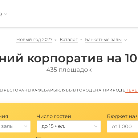
а
*
Новый год 2027
Каталог
Банкетные залы
ний корпоратив на 10
435 площадок
ЛЫ
РЕСТОРАНЫ
КАФЕ
БАРЫ
КЛУБЫ
В ГОРОДЕ
НА ПРИРОДЕ
ПЕРЕ
ния
Число гостей
Бюджет на 
 залы
до 15 чел.