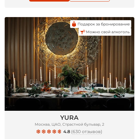
Подарок за бронирование
Можно свой алкоголь
YURA
Москва, ЦАО, Страстной бульвар, 2
4.8
(
630 отзывов
)