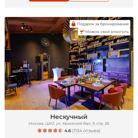
Подарок за бронирование
Можно свой алкоголь
*
Нескучный
Москва, ЦАО, ул. Крымский Вал, 9, стр. 26
4.6
(
1134 отзыва
)