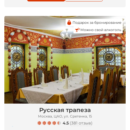
Подарок за бронирование
Можно свой алкоголь
*
Русская трапеза
Москва, ЦАО, ул. Сретенка, 15
4.5
(
381 отзыв
)