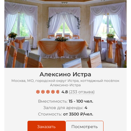
Алексино Истра
Москва, МО, городской округ Истра, коттеджный посёлок
Алексино-Истра
4.8
(
233 отзыва
)
Вместимость:
15 - 100 чел.
Залов для аренды:
4
Стоимость:
от 3500 ₽/чел.
Заказать
Посмотреть