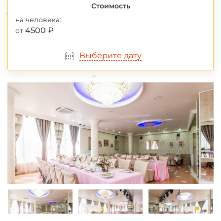
Стоимость
на человека:
*
4500 ₽
от
Выберите дату
*
*
*
*