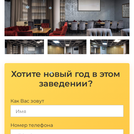
*
*
*
*
Хотите новый год в этом
заведении?
*
Как Вас зовут
Номер телефона