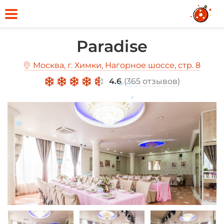
*
Paradise
Москва, г. Химки, Нагорное шоссе, стр. 8
4.6
(
365 отзывов
)
*
*
*
*
*