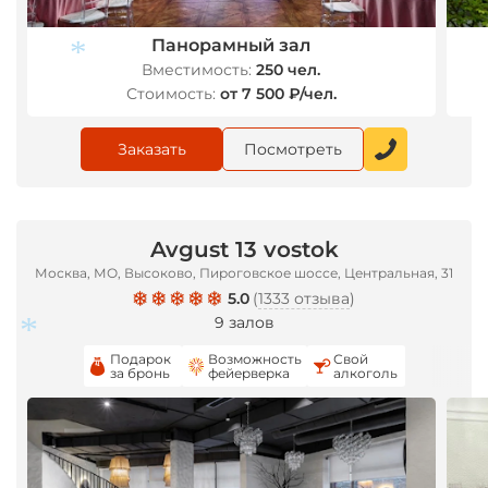
Панорамный зал
Вместимость:
250 чел.
Стоимость:
от 7 500 ₽/чел.
Заказать
Посмотреть
*
Avgust 13 vostok
Москва, МО, Высоково, Пироговское шоссе, Центральная, 31
5.0
(
1333 отзыва
)
9 залов
Подарок
Возможность
Свой
за бронь
фейерверка
алкоголь