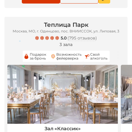
Теплица Парк
Москва, МО, г. Одинцово, пос. ВНИИССОК, ул. Липовая, 3
5.0
(
795 отзывов
)
3 зала
Подарок
Возможность
Свой
за бронь
фейерверка
алкоголь
*
Зал «Классик»