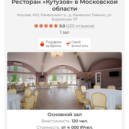
Ресторан «Кутузов» в Московской
области
Москва, МО, Раменский г.о., д. Каменное Тяжино, ул.
Боровская, 117
5.0
(
220 отзывов
)
1 зал
Подарок
Свой
за бронь
алкоголь
Основной зал
Вместимость:
120 чел.
Стоимость:
от 4 000 ₽/чел.