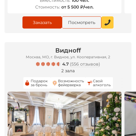
Вместимость:
100 чел.
Стоимость:
от 5 500 ₽/чел.
Заказать
Посмотреть
Виднoff
Москва, МО, г. Видное, ул. Кооперативная, 2
4.7
(
556 отзывов
)
2 зала
Подарок
Возможность
Свой
за бронь
фейерверка
алкоголь