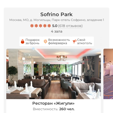
*
Sofrino Park
Москва, МО, д. Могильцы, Парк-отель Софрино, владение 1
5.0
(
618 отзывов
)
4 зала
Подарок
Возможность
Свой
за бронь
фейерверка
алкоголь
*
*
Ресторан «Жигули»
Вместимость:
260 чел.