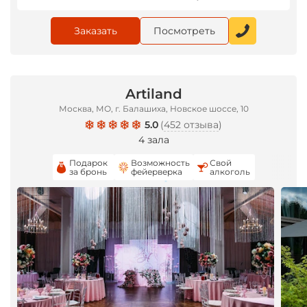
Заказать
Посмотреть
Artiland
Москва, МО, г. Балашиха, Новское шоссе, 10
5.0
(
452 отзыва
)
4 зала
Подарок
Возможность
Свой
за бронь
фейерверка
алкоголь
*