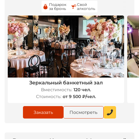
Подарок
Свой
за бронь
алкоголь
*
*
Зеркальный банкетный зал
Вместимость:
120 чел.
Стоимость:
от 9 500 ₽/чел.
Заказать
Посмотреть