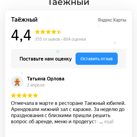
Таёжный
*
*
*
*