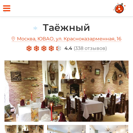
*
Таёжный
Москва, ЮВАО, ул. Красноказарменная, 16
*
4.4
(
338 отзывов
)
*
*