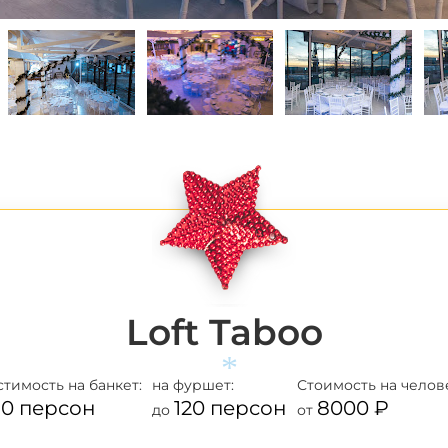
Loft Taboo
стимость
на банкет:
на фуршет:
Стоимость
на челов
0 персон
120 персон
8000 ₽
до
от