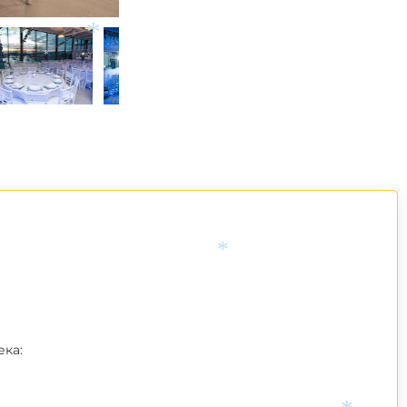
*
*
*
ека: