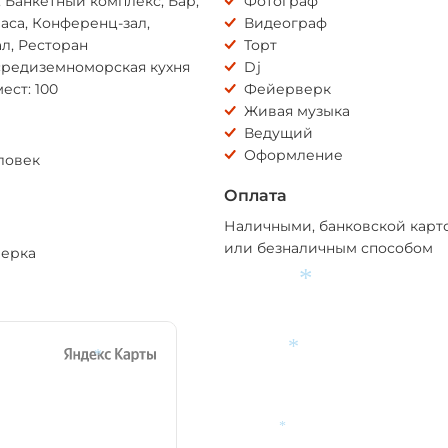
, Банкетный комплекс, Бар,
Фотограф
аса, Конференц-зал,
Видеограф
л, Ресторан
Торт
средиземноморская кухня
Dj
ест: 100
Фейерверк
Живая музыка
Ведущий
Оформление
еловек
Оплата
Наличными, банковской карт
или безналичным способом
верка
*
*
*