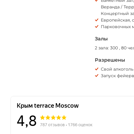
Банкетный зал
Веранда / Терр
Концертный за
Европейская, 
Парковочных м
Залы
2 зала: 300 , 80 ч
Разрешены
Свой алкоголь
Запуск фейер