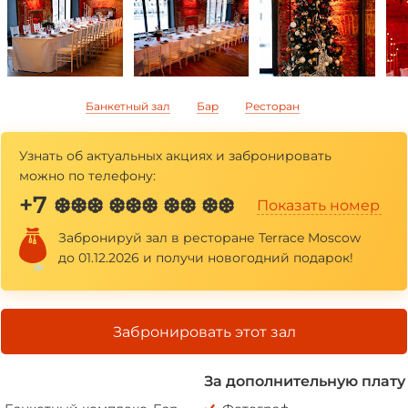
Банкетный зал
Бар
Ресторан
Узнать об актуальных акциях и забронировать
можно по телефону:
+7
❆❆❆ ❆❆❆ ❆❆ ❆❆
Показать номер
Забронируй зал в ресторане Terrace Moscow
до 01.12.2026 и получи новогодний подарок!
Забронировать этот зал
*
За дополнительную плату