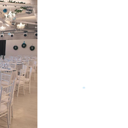
*
*
*