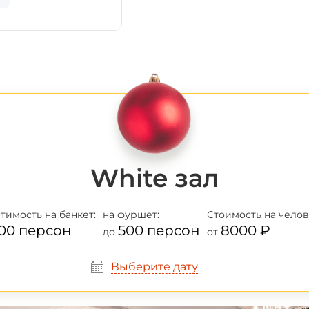
White зал
тимость
на банкет:
на фуршет:
Стоимость
на челов
00 персон
500 персон
8000 ₽
до
от
Выберите дату