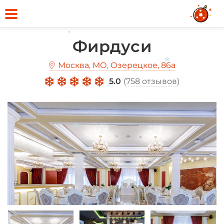
Фирдуси
*
Москва, МО, Озерецкое, 86а
*
5.0
(
758 отзывов
)
*