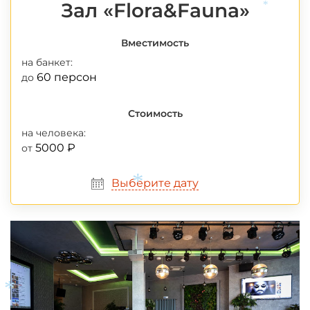
Зал «Flora&Fauna»
*
Вместимость
на банкет:
60 персон
до
Стоимость
на человека:
5000 ₽
от
Выберите дату
*
*
*