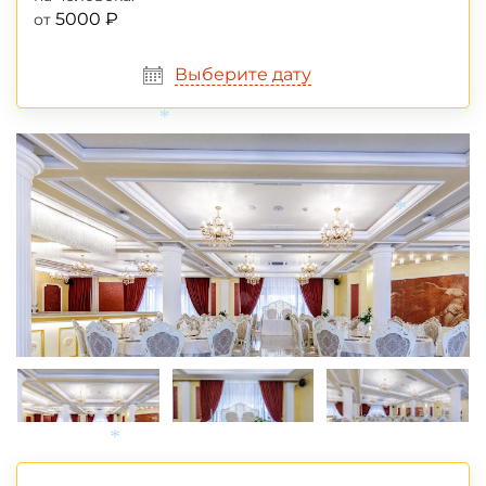
5000 ₽
от
Выберите дату
*
*
*
*