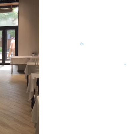
*
*
*