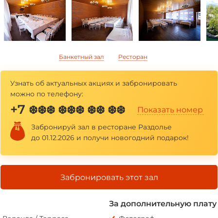
*
*
Банкетный зал
Ресторан
Узнать об актуальных акциях и забронировать
можно по телефону:
+7
❆❆❆ ❆❆❆ ❆❆ ❆❆
Показать номер
Забронируй зал в ресторане Раздолье
до 01.12.2026 и получи новогодний подарок!
Забронировать этот зал
За дополнительную плату