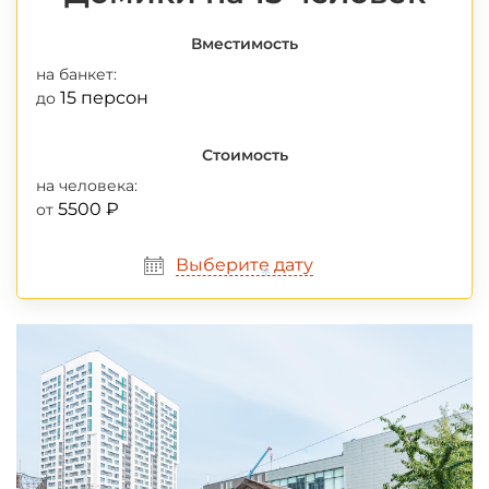
Вместимость
на банкет:
15 персон
до
Стоимость
на человека:
5500 ₽
от
Выберите дату
*
*