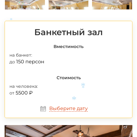
Банкетный зал
*
Вместимость
на банкет:
150 персон
до
Стоимость
на человека:
5500 ₽
от
*
*
Выберите дату
*