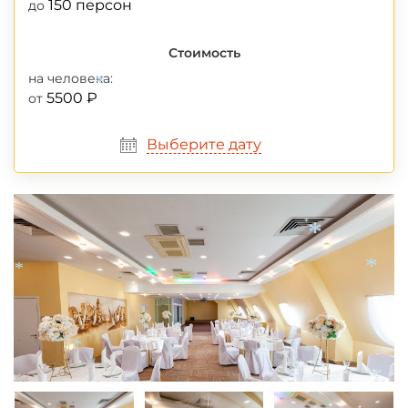
150 персон
до
Стоимость
на человека:
5500 ₽
от
*
Выберите дату
*
*
*
*
*