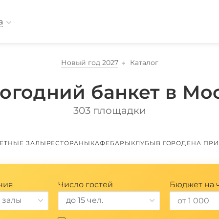
а
Новый год 2027
Каталог
огодний банкет в Мо
303 площадки
ЕТНЫЕ ЗАЛЫ
РЕСТОРАНЫ
КАФЕ
БАРЫ
КЛУБЫ
В ГОРОДЕ
НА ПР
ния
Число гостей
Бюджет на 
 залы
до 15 чел.