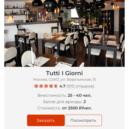
Tutti I Giorni
Москва, СЗАО, ул. Воротынская, 15
4.7
(
915 отзывов
)
Вместимость:
25 - 40 чел.
Залов для аренды:
2
Стоимость:
от 2500 ₽/чел.
Заказать
Посмотреть