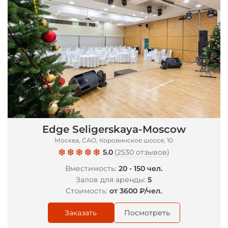
Edge Seligerskaya-Moscow
Москва, САО, Коровинское шоссе, 10
5.0
(
2530 отзывов
)
Вместимость:
20 - 150 чел.
Залов для аренды:
5
Стоимость:
от 3600 ₽/чел.
Заказать
Посмотреть