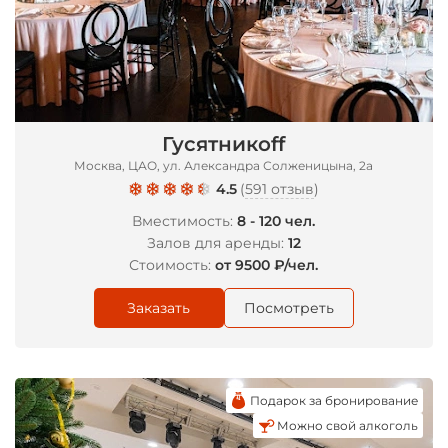
Гусятникоff
Москва, ЦАО, ул. Александра Солженицына, 2а
4.5
(
591 отзыв
)
Вместимость:
8 - 120 чел.
Залов для аренды:
12
Стоимость:
от 9500 ₽/чел.
Заказать
Посмотреть
Подарок за бронирование
Можно свой алкоголь