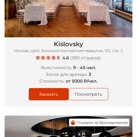
*
Kislovsky
Москва, ЦАО, Большой Кисловский переулок, 1/12, стр. 2
4.6
(
390 отзывов
)
Вместимость:
9 - 45 чел.
Залов для аренды:
3
Стоимость:
от 5000 ₽/чел.
Заказать
Посмотреть
Подарок за бронирование