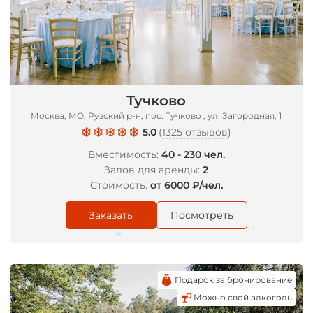
Тучково
Москва, МО, Рузский р-н, пос. Тучково , ул. Загородная, 1
5.0
(
1325 отзывов
)
Вместимость:
40 - 230 чел.
Залов для аренды:
2
Стоимость:
от 6000 ₽/чел.
Заказать
Посмотреть
Подарок за бронирование
Можно свой алкоголь
*