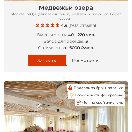
Медвежьи озера
Москва, МО, Щелковский р-н, д. Медвежьи озера, ул. Берег
озера, 1
4.9
(
1933 отзыва
)
Вместимость:
40 - 220 чел.
Залов для аренды:
3
Стоимость:
от 6000 ₽/чел.
Заказать
Посмотреть
*
Подарок за бронирование
*
Возможность фейерверка
Можно свой алкоголь