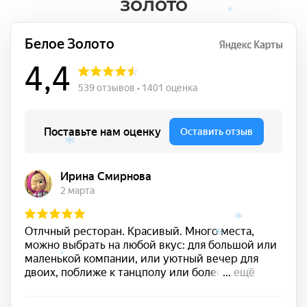
золото
*
*
*
*
*
*