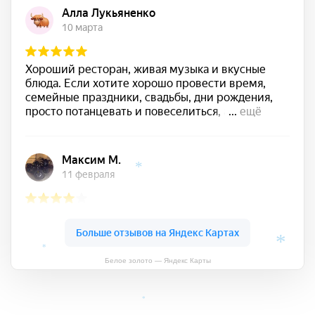
*
*
*
Белое золото — Яндекс Карты
*