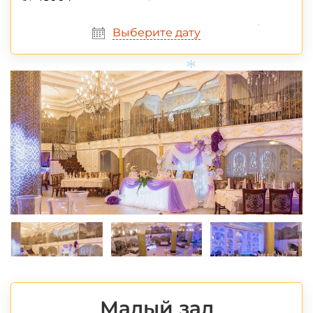
*
Выберите дату
*
*
*
Малый зал