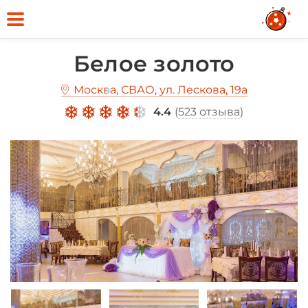
Белое золото
Москва, СВАО, ул. Лескова, 19а
*
*
4.4
(
523 отзыва
)
*